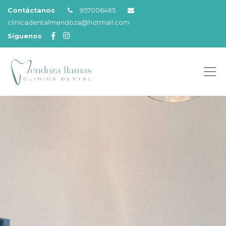
Contáctanos
957006465
clinicadentalmendoza@hotmail.com
Síguenos