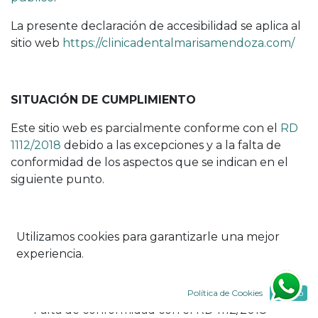
La presente declaración de accesibilidad se aplica al
sitio web
https://clinicadentalmarisamendoza.com/
SITUACIÓN DE CUMPLIMIENTO
Este sitio web es parcialmente conforme con el
RD
1112/2018
debido a las excepciones y a la falta de
conformidad de los aspectos que se indican en el
siguiente punto.
CONTENIDO NO ACCESIBLE
Utilizamos cookies para garantizarle una mejor
experiencia.
El contenido que se recoge a continuación no es
accesible por lo siguiente:
Política de Cookies
Acepto
•
Falta de conformidad con el RD 1112/2018